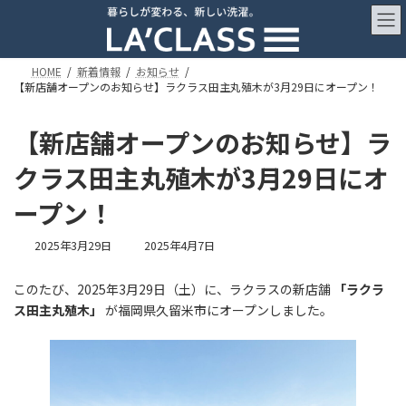
コ
ナ
ン
ビ
テ
ゲ
ン
ー
HOME
新着情報
お知らせ
ツ
シ
【新店舗オープンのお知らせ】ラクラス田主丸殖木が3月29日にオープン！
へ
ョ
ス
ン
【新店舗オープンのお知らせ】ラ
キ
に
ッ
移
クラス田主丸殖木が3月29日にオ
プ
動
ープン！
最
2025年3月29日
2025年4月7日
終
更
このたび、2025年3月29日（土）に、ラクラスの新店舗
「ラクラ
新
ス田主丸殖木」
が福岡県久留米市にオープンしました。
日
時
: