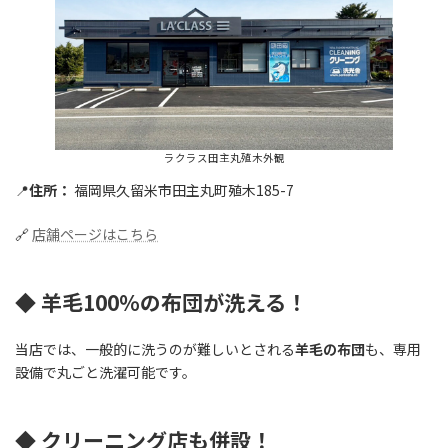
ラクラス田主丸殖木外観
📍
住所：
福岡県久留米市田主丸町殖木185-7
🔗
店舗ページはこちら
◆ 羊毛100％の布団が洗える！
当店では、一般的に洗うのが難しいとされる
羊毛
の布団
も、専用
設備で丸ごと洗濯可能です。
◆ クリーニング店も併設！