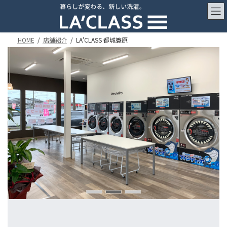
コ
ナ
ン
ビ
テ
ゲ
ン
ー
HOME
店舗紹介
LA'CLASS 都城簑原
ツ
シ
へ
ョ
ス
ン
キ
に
ッ
移
プ
動