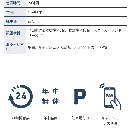
営業時間
24時間
休業日
年中無休
駐車場
あり
全自動洗濯乾燥機×6台、乾燥機×10台、スニーカーランド
設置機器
リー×1台
お支払い方
現金、キャッシュレス決済、プリペイドカード対応
法
24時間営業
年中無休
駐車場有り
キャッシュ
レス決済